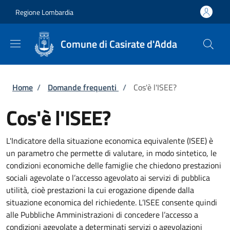
Salta al contenuto principale
Skip to footer content
Regione Lombardia
Comune di Casirate d'Adda
Briciole di pane
Home
/
Domande frequenti
/
Cos'è l'ISEE?
Cos'è l'ISEE?
L'Indicatore della situazione economica equivalente (ISEE) è
un parametro che permette di valutare, in modo sintetico, le
condizioni economiche delle famiglie che chiedono prestazioni
sociali agevolate o l’accesso agevolato ai servizi di pubblica
utilità, cioè prestazioni la cui erogazione dipende dalla
situazione economica del richiedente. L’ISEE consente quindi
alle Pubbliche Amministrazioni di concedere l’accesso a
condizioni agevolate a determinati servizi o agevolazioni