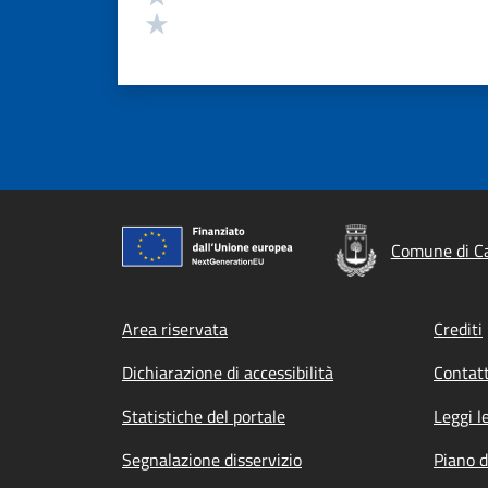
Valuta 1 stelle su 5
Comune di Ca
Footer menu
Area riservata
Crediti
Dichiarazione di accessibilità
Contatt
Statistiche del portale
Leggi l
Segnalazione disservizio
Piano d