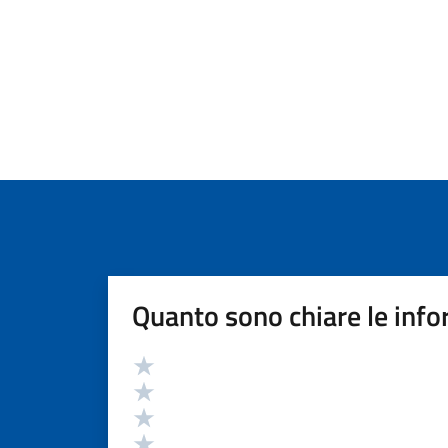
Quanto sono chiare le info
Valutazione
Valuta 5 stelle su 5
Valuta 4 stelle su 5
Valuta 3 stelle su 5
Valuta 2 stelle su 5