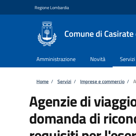
Salta al contenuto principale
Skip to footer content
Regione Lombardia
Comune di Casirate
Amministrazione
Novità
Servizi
Briciole di pane
Home
/
Servizi
/
Imprese e commercio
/
A
Agenzie di viaggio
domanda di ricon
requisiti per l'eser