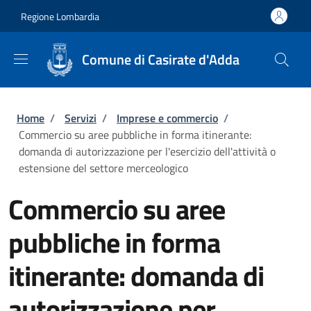
Salta al contenuto principale
Skip to footer content
Regione Lombardia
Comune di Casirate d'Adda
Briciole di pane
Home
/
Servizi
/
Imprese e commercio
/
Commercio su aree pubbliche in forma itinerante:
domanda di autorizzazione per l'esercizio dell'attività o
estensione del settore merceologico
Commercio su aree
pubbliche in forma
itinerante: domanda di
autorizzazione per