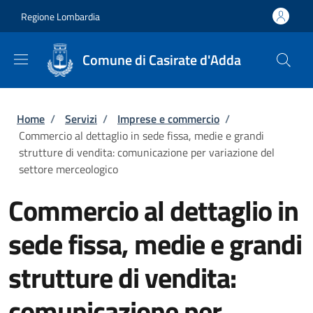
Salta al contenuto principale
Skip to footer content
Regione Lombardia
Comune di Casirate d'Adda
Briciole di pane
Home
/
Servizi
/
Imprese e commercio
/
Commercio al dettaglio in sede fissa, medie e grandi
strutture di vendita: comunicazione per variazione del
settore merceologico
Commercio al dettaglio in
sede fissa, medie e grandi
strutture di vendita:
comunicazione per