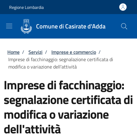
Salta al contenuto principale
Skip to footer content
Regione Lombardia
Comune di Casirate d'Adda
Briciole di pane
Home
/
Servizi
/
Imprese e commercio
/
Imprese di facchinaggio: segnalazione certificata di
modifica o variazione dell'attività
Imprese di facchinaggio:
segnalazione certificata di
modifica o variazione
dell'attività