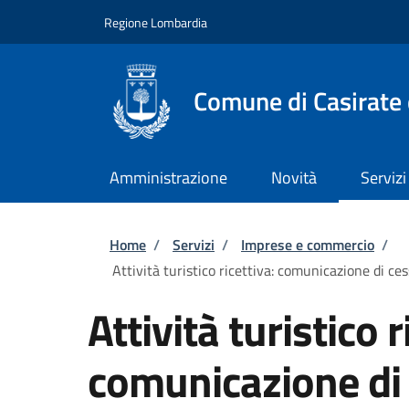
Salta al contenuto principale
Skip to footer content
Regione Lombardia
Comune di Casirate
Amministrazione
Novità
Servizi
Briciole di pane
Home
/
Servizi
/
Imprese e commercio
/
Attività turistico ricettiva: comunicazione di ces
Attività turistico r
comunicazione di 