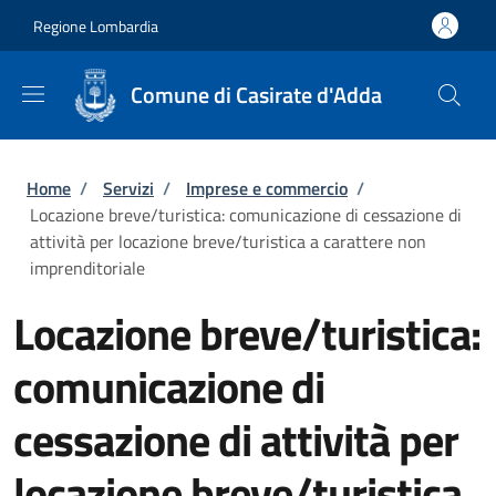
Salta al contenuto principale
Skip to footer content
Regione Lombardia
Comune di Casirate d'Adda
Briciole di pane
Home
/
Servizi
/
Imprese e commercio
/
Locazione breve/turistica: comunicazione di cessazione di
attività per locazione breve/turistica a carattere non
imprenditoriale
Locazione breve/turistica:
comunicazione di
cessazione di attività per
locazione breve/turistica