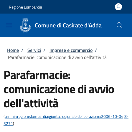
Salta al contenuto principale
Skip to footer content
Regione Lombardia
Comune di Casirate d'Adda
Briciole di pane
Home
/
Servizi
/
Imprese e commercio
/
Parafarmacie: comunicazione di avvio dell'attività
Parafarmacie:
comunicazione di avvio
dell'attività
(
urn:nir:regione.lombardia;giunta.regionale:deliberazione:2006-10-04;8-
3271
)