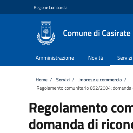
Salta al contenuto principale
Skip to footer content
Regione Lombardia
Comune di Casirate
Amministrazione
Novità
Servizi
Briciole di pane
Home
/
Servizi
/
Imprese e commercio
/
Regolamento comunitario 852/2004: domanda di ri
Regolamento com
domanda di ricon