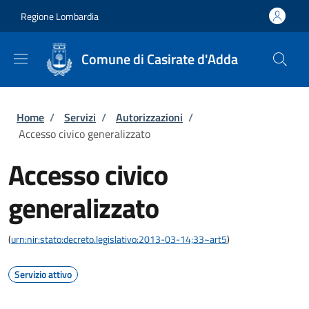
Salta al contenuto principale
Skip to footer content
Regione Lombardia
Comune di Casirate d'Adda
Briciole di pane
Home
/
Servizi
/
Autorizzazioni
/
Accesso civico generalizzato
Accesso civico
generalizzato
(
urn:nir:stato:decreto.legislativo:2013-03-14;33~art5
)
Servizio attivo