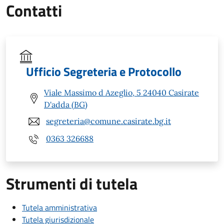
Contatti
Ufficio Segreteria e Protocollo
Viale Massimo d Azeglio, 5 24040 Casirate
D'adda (BG)
segreteria@comune.casirate.bg.it
0363 326688
Strumenti di tutela
Tutela amministrativa
Tutela giurisdizionale