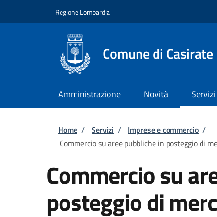
Salta al contenuto principale
Skip to footer content
Regione Lombardia
Comune di Casirate
Amministrazione
Novità
Servizi
Briciole di pane
Home
/
Servizi
/
Imprese e commercio
/
Commercio su aree pubbliche in posteggio di mer
Commercio su are
posteggio di mer