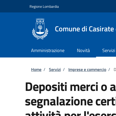
Salta al contenuto principale
Skip to footer content
Regione Lombardia
Comune di Casirate
Amministrazione
Novità
Servizi
Briciole di pane
Home
/
Servizi
/
Imprese e commercio
/
D
Depositi merci o a
segnalazione certi
attività per l'eserc