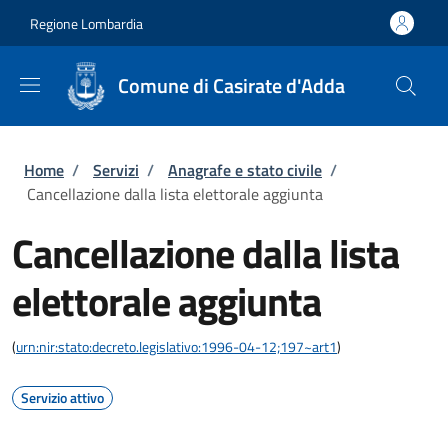
Salta al contenuto principale
Skip to footer content
Regione Lombardia
Comune di Casirate d'Adda
Briciole di pane
Home
/
Servizi
/
Anagrafe e stato civile
/
Cancellazione dalla lista elettorale aggiunta
Cancellazione dalla lista
elettorale aggiunta
(
urn:nir:stato:decreto.legislativo:1996-04-12;197~art1
)
Servizio attivo