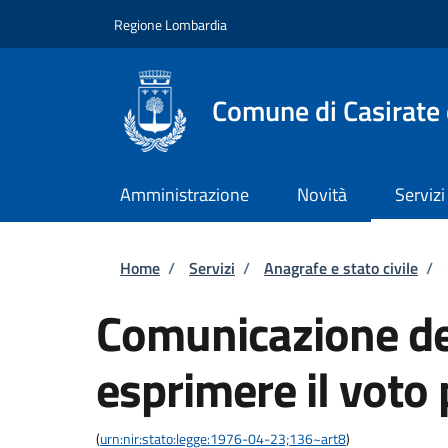
Salta al contenuto principale
Skip to footer content
Regione Lombardia
Comune di Casirate
Amministrazione
Novità
Servizi
Briciole di pane
Home
/
Servizi
/
Anagrafe e stato civile
/
Comunicazione del
esprimere il voto 
(
urn:nir:stato:legge:1976-04-23;136~art8
)