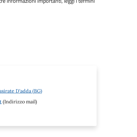
tre informazioni importanti, leggi i termini
asirate D'adda (BG)
t
(Indirizzo mail)