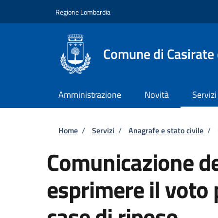
Salta al contenuto principale
Skip to footer content
Regione Lombardia
Comune di Casirate
Amministrazione
Novità
Servizi
Briciole di pane
Home
/
Servizi
/
Anagrafe e stato civile
/
Comunicazione del
esprimere il voto
case di riposo