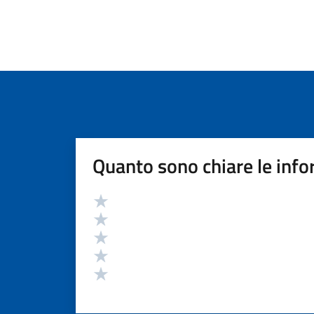
Quanto sono chiare le info
Valutazione
Valuta 5 stelle su 5
Valuta 4 stelle su 5
Valuta 3 stelle su 5
Valuta 2 stelle su 5
Valuta 1 stelle su 5