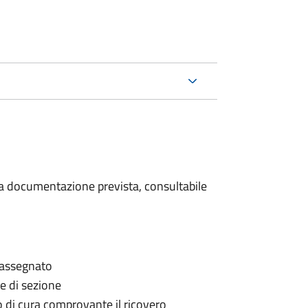
 la documentazione prevista, consultabile
è assegnato
le di sezione
go di cura comprovante il ricovero