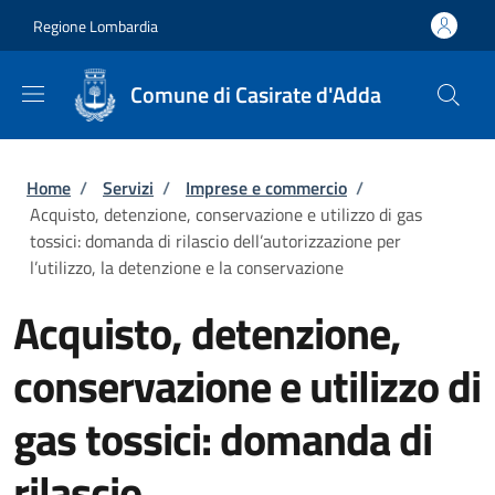
Salta al contenuto principale
Skip to footer content
Regione Lombardia
Comune di Casirate d'Adda
Briciole di pane
Home
/
Servizi
/
Imprese e commercio
/
Acquisto, detenzione, conservazione e utilizzo di gas
tossici: domanda di rilascio dell’autorizzazione per
l’utilizzo, la detenzione e la conservazione
Acquisto, detenzione,
conservazione e utilizzo di
gas tossici: domanda di
rilascio