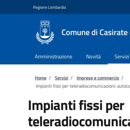
Salta al contenuto principale
Skip to footer content
Regione Lombardia
Comune di Casirate
Amministrazione
Novità
Servizi
Briciole di pane
Home
/
Servizi
/
Imprese e commercio
/
Impianti fissi per teleradiocomunicazioni: autoce
Impianti fissi per
teleradiocomunica