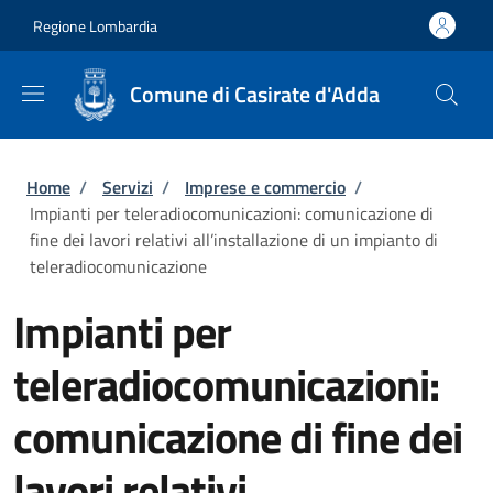
Salta al contenuto principale
Skip to footer content
Regione Lombardia
Comune di Casirate d'Adda
Briciole di pane
Home
/
Servizi
/
Imprese e commercio
/
Impianti per teleradiocomunicazioni: comunicazione di
fine dei lavori relativi all’installazione di un impianto di
teleradiocomunicazione
Impianti per
teleradiocomunicazioni:
comunicazione di fine dei
lavori relativi