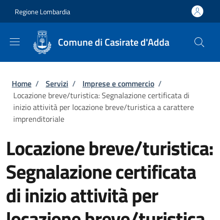
Salta al contenuto principale
Skip to footer content
Regione Lombardia
Comune di Casirate d'Adda
Briciole di pane
Home
/
Servizi
/
Imprese e commercio
/
Locazione breve/turistica: Segnalazione certificata di
inizio attività per locazione breve/turistica a carattere
imprenditoriale
Locazione breve/turistica:
Segnalazione certificata
di inizio attività per
locazione breve/turistica