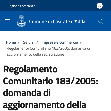
Salta al contenuto principale
Skip to footer content
Regione Lombardia
Comune di Casirate d'Adda
Briciole di pane
Home
/
Servizi
/
Imprese e commercio
/
Regolamento Comunitario 183/2005: domanda di
aggiornamento della registrazione
Regolamento
Comunitario 183/2005:
domanda di
aggiornamento della