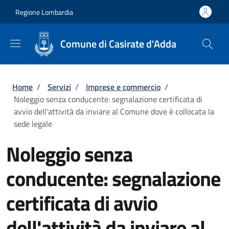
Salta al contenuto principale
Skip to footer content
Regione Lombardia
Comune di Casirate d'Adda
Briciole di pane
Home
/
Servizi
/
Imprese e commercio
/
Noleggio senza conducente: segnalazione certificata di
avvio dell'attività da inviare al Comune dove è collocata la
sede legale
Noleggio senza
conducente: segnalazione
certificata di avvio
dell'attività da inviare al