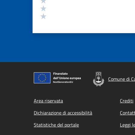
Valuta 2 stelle su 5
Valuta 1 stelle su 5
Comune di Ca
Footer menu
Area riservata
Crediti
Dichiarazione di accessibilità
Contatt
Statistiche del portale
Leggi l