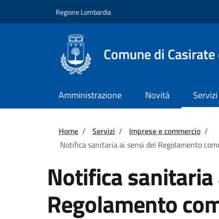
Salta al contenuto principale
Skip to footer content
Regione Lombardia
Comune di Casirate
Amministrazione
Novità
Servizi
Briciole di pane
Home
/
Servizi
/
Imprese e commercio
/
Notifica sanitaria ai sensi del Regolamento com
Notifica sanitaria 
Regolamento com