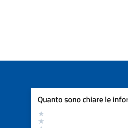
Quanto sono chiare le info
Valutazione
Valuta 5 stelle su 5
Valuta 4 stelle su 5
Valuta 3 stelle su 5