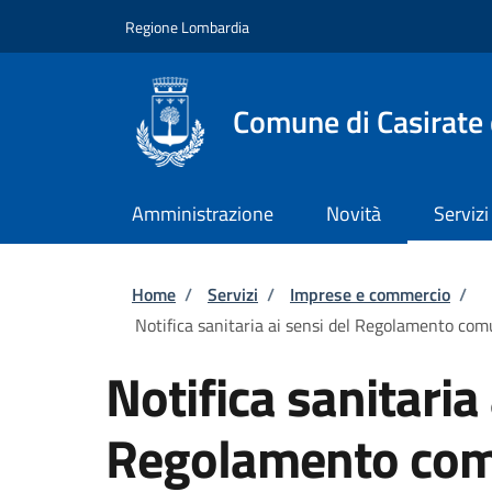
Salta al contenuto principale
Skip to footer content
Regione Lombardia
Comune di Casirate
Amministrazione
Novità
Servizi
Briciole di pane
Home
/
Servizi
/
Imprese e commercio
/
Notifica sanitaria ai sensi del Regolamento c
Notifica sanitaria 
Regolamento com