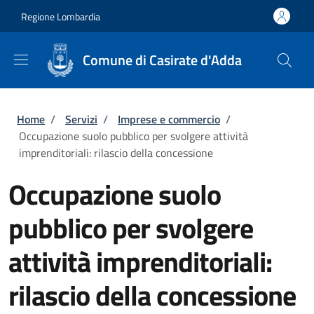
Salta al contenuto principale
Skip to footer content
Regione Lombardia
Comune di Casirate d'Adda
Briciole di pane
Home
/
Servizi
/
Imprese e commercio
/
Occupazione suolo pubblico per svolgere attività
imprenditoriali: rilascio della concessione
Occupazione suolo
pubblico per svolgere
attività imprenditoriali:
rilascio della concessione