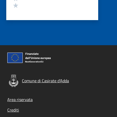
Valuta 1 stelle su 5
Comune di Casirate d'Adda
Footer menu
Area riservata
Crediti