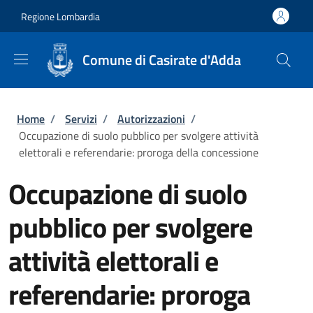
Salta al contenuto principale
Skip to footer content
Regione Lombardia
Comune di Casirate d'Adda
Briciole di pane
Home
/
Servizi
/
Autorizzazioni
/
Occupazione di suolo pubblico per svolgere attività
elettorali e referendarie: proroga della concessione
Occupazione di suolo
pubblico per svolgere
attività elettorali e
referendarie: proroga