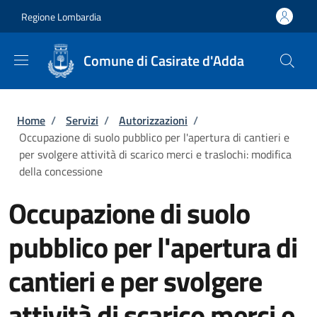
Salta al contenuto principale
Skip to footer content
Regione Lombardia
Comune di Casirate d'Adda
Briciole di pane
Home
/
Servizi
/
Autorizzazioni
/
Occupazione di suolo pubblico per l'apertura di cantieri e
per svolgere attività di scarico merci e traslochi: modifica
della concessione
Occupazione di suolo
pubblico per l'apertura di
cantieri e per svolgere
attività di scarico merci e