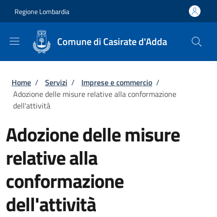
Salta al contenuto principale
Skip to footer content
Regione Lombardia
Comune di Casirate d'Adda
Briciole di pane
Home
/
Servizi
/
Imprese e commercio
/
Adozione delle misure relative alla conformazione
dell'attività
Adozione delle misure
relative alla
conformazione
dell'attività