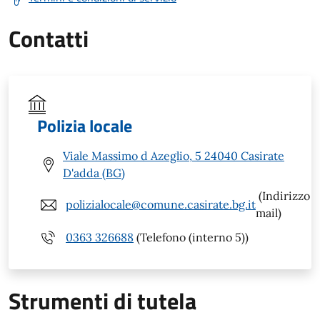
Contatti
Polizia locale
Viale Massimo d Azeglio, 5 24040 Casirate
D'adda (BG)
(Indirizzo
polizialocale@comune.casirate.bg.it
mail)
0363 326688
(Telefono (interno 5))
Strumenti di tutela