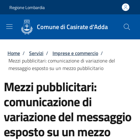
Salta al contenuto principale
Skip to footer content
Regione Lombardia
Comune di Casirate d'Adda
Briciole di pane
Home
/
Servizi
/
Imprese e commercio
/
Mezzi pubblicitari: comunicazione di variazione del
messaggio esposto su un mezzo pubblicitario
Mezzi pubblicitari:
comunicazione di
variazione del messaggio
esposto su un mezzo