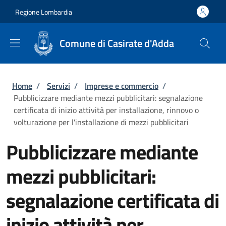
Salta al contenuto principale
Skip to footer content
Regione Lombardia
Comune di Casirate d'Adda
Briciole di pane
Home
/
Servizi
/
Imprese e commercio
/
Pubblicizzare mediante mezzi pubblicitari: segnalazione
certificata di inizio attività per installazione, rinnovo o
volturazione per l'installazione di mezzi pubblicitari
Pubblicizzare mediante
mezzi pubblicitari:
segnalazione certificata di
inizio attività per