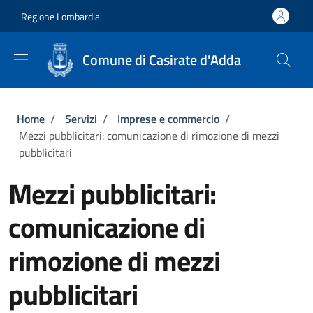
Salta al contenuto principale
Skip to footer content
Regione Lombardia
Comune di Casirate d'Adda
Briciole di pane
Home
/
Servizi
/
Imprese e commercio
/
Mezzi pubblicitari: comunicazione di rimozione di mezzi
pubblicitari
Mezzi pubblicitari:
comunicazione di
rimozione di mezzi
pubblicitari