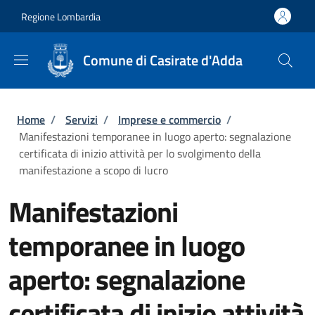
Salta al contenuto principale
Skip to footer content
Regione Lombardia
Comune di Casirate d'Adda
Briciole di pane
Home
/
Servizi
/
Imprese e commercio
/
Manifestazioni temporanee in luogo aperto: segnalazione
certificata di inizio attività per lo svolgimento della
manifestazione a scopo di lucro
Manifestazioni
temporanee in luogo
aperto: segnalazione
certificata di inizio attività