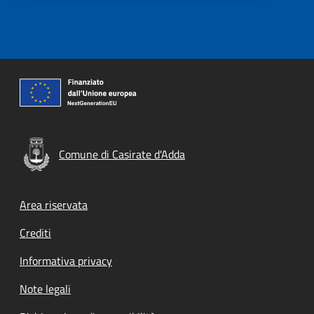
Comune di Casirate d'Adda
Footer menu
Area riservata
Crediti
Informativa privacy
Note legali