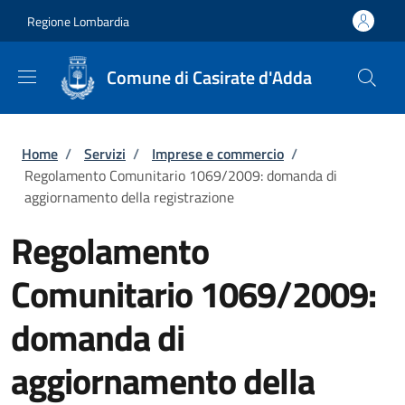
Salta al contenuto principale
Skip to footer content
Regione Lombardia
Comune di Casirate d'Adda
Briciole di pane
Home
/
Servizi
/
Imprese e commercio
/
Regolamento Comunitario 1069/2009: domanda di
aggiornamento della registrazione
Regolamento
Comunitario 1069/2009:
domanda di
aggiornamento della