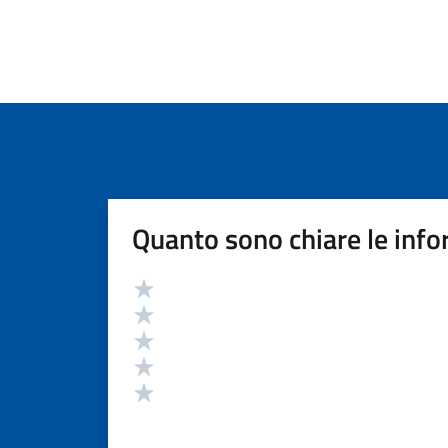
Quanto sono chiare le info
Valutazione
Valuta 5 stelle su 5
Valuta 4 stelle su 5
Valuta 3 stelle su 5
Valuta 2 stelle su 5
Valuta 1 stelle su 5