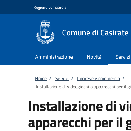
Salta al contenuto principale
Skip to footer content
Regione Lombardia
Comune di Casirate
Amministrazione
Novità
Servizi
Briciole di pane
Home
/
Servizi
/
Imprese e commercio
/
Installazione di videogiochi o apparecchi per il 
Installazione di v
apparecchi per il g