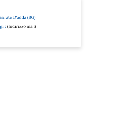
asirate D'adda (BG)
g.it
(Indirizzo mail)