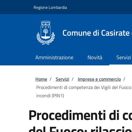
Salta al contenuto principale
Skip to footer content
Regione Lombardia
Comune di Casirate
Amministrazione
Novità
Servizi
Briciole di pane
Home
/
Servizi
/
Imprese e commercio
/
Procedimenti di competenza dei Vigili del Fuoco: 
incendi (PIN1)
Procedimenti di c
del Fuoco: rilascio