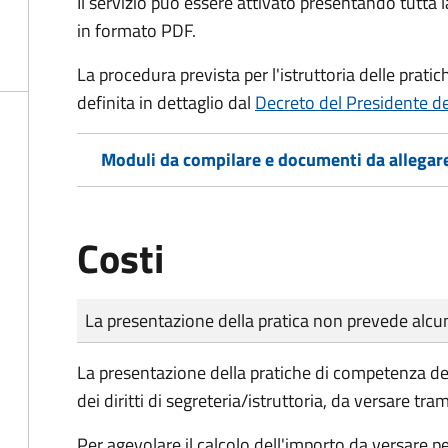
Il servizio può essere attivato presentando tutta
in formato PDF.
La procedura prevista per l'istruttoria delle prati
definita in dettaglio dal
Decreto del Presidente d
Moduli da compilare e documenti da allegar
Costi
Tipo di pagamento
Importo
La presentazione della pratica non prevede al
La presentazione della pratiche di competenza de
dei diritti di segreteria/istruttoria, da versare tra
Per agevolare il calcolo dell'importo da versare pe