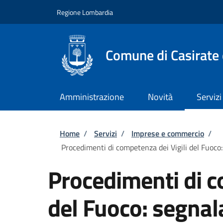
Salta al contenuto principale
Skip to footer content
Regione Lombardia
Comune di Casirate
Amministrazione
Novità
Servizi
Briciole di pane
Home
/
Servizi
/
Imprese e commercio
/
Procedimenti di competenza dei Vigili del Fuoco: s
Procedimenti di c
del Fuoco: segnala