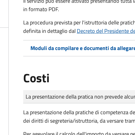
Il servizio può essere attivato presentando tutta
in formato PDF.
La procedura prevista per l'istruttoria delle prati
definita in dettaglio dal
Decreto del Presidente d
Moduli da compilare e documenti da allegar
Costi
Tipo di pagamento
Importo
La presentazione della pratica non prevede al
La presentazione della pratiche di competenza de
dei diritti di segreteria/istruttoria, da versare tra
Per agevolare il calcolo dell'importo da versare pe