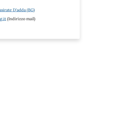
asirate D'adda (BG)
g.it
(Indirizzo mail)