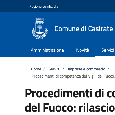
Salta al contenuto principale
Skip to footer content
Regione Lombardia
Comune di Casirate
Amministrazione
Novità
Servizi
Briciole di pane
Home
/
Servizi
/
Imprese e commercio
/
Procedimenti di competenza dei Vigili del Fuoco: 
Procedimenti di c
del Fuoco: rilascio