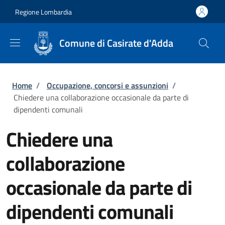
Salta al contenuto principale
Skip to footer content
Regione Lombardia
Comune di Casirate d'Adda
Briciole di pane
Home
/
Occupazione, concorsi e assunzioni
/
Chiedere una collaborazione occasionale da parte di
dipendenti comunali
Chiedere una
collaborazione
occasionale da parte di
dipendenti comunali