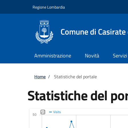
Salta al contenuto principale
Skip to footer content
Regione Lombardia
Comune di Casirate
Amministrazione
Novità
Servizi
Briciole di pane
Home
/
Statistiche del portale
Statistiche del po