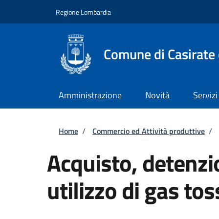
Salta al contenuto principale
Skip to footer content
Regione Lombardia
Comune di Casirate
Amministrazione
Novità
Servizi
Briciole di pane
Home
/
Commercio ed Attività produttive
/
Acquisto, detenzi
utilizzo di gas tos