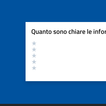
Quanto sono chiare le info
Valutazione
Valuta 5 stelle su 5
Valuta 4 stelle su 5
Valuta 3 stelle su 5
Valuta 2 stelle su 5
Valuta 1 stelle su 5