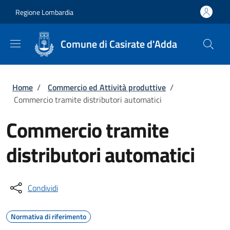
Salta al contenuto principale
Skip to footer content
Regione Lombardia
Comune di Casirate d'Adda
Briciole di pane
Home
/
Commercio ed Attività produttive
/
Commercio tramite distributori automatici
Commercio tramite
distributori automatici
Condividi
Normativa di riferimento