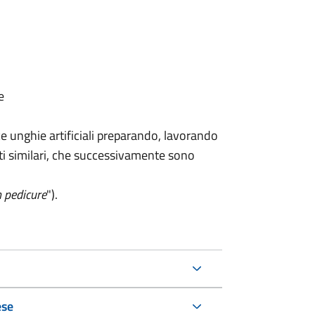
e
ce unghie artificiali preparando, lavorando
ti similari, che successivamente sono
h pedicure
").
ese