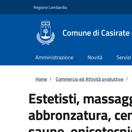
Salta al contenuto principale
Skip to footer content
Regione Lombardia
Comune di Casirate
Amministrazione
Novità
Servizi
Briciole di pane
Home
/
Commercio ed Attività produttive
/
Estetisti, massagg
abbronzatura, cen
saune, onicotecni