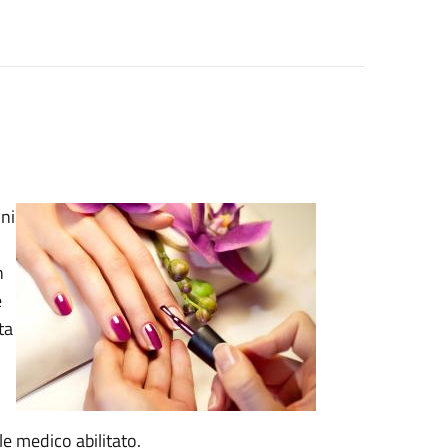
oni
n
e
ta
e medico abilitato.