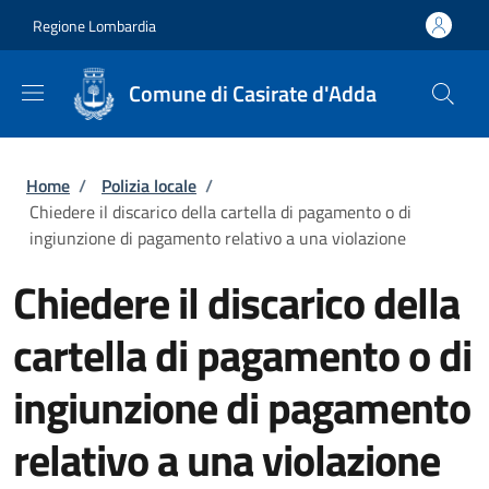
Salta al contenuto principale
Skip to footer content
Regione Lombardia
Comune di Casirate d'Adda
Briciole di pane
Home
/
Polizia locale
/
Chiedere il discarico della cartella di pagamento o di
ingiunzione di pagamento relativo a una violazione
Chiedere il discarico della
cartella di pagamento o di
ingiunzione di pagamento
relativo a una violazione