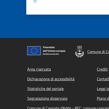
Valuta 1 stelle su 5
Comune di Ca
Footer menu
Area riservata
Crediti
Dichiarazione di accessibilità
Contatt
Statistiche del portale
Leggi l
Segnalazione disservizio
Piano d
Comune di Casirate d'Adda - PEC: comune.casirat