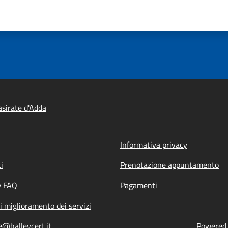
sirate d'Adda
Informativa privacy
i
Prenotazione appuntamento
e FAQ
Pagamenti
i miglioramento dei servizi
e@halleycert.it
Powered b