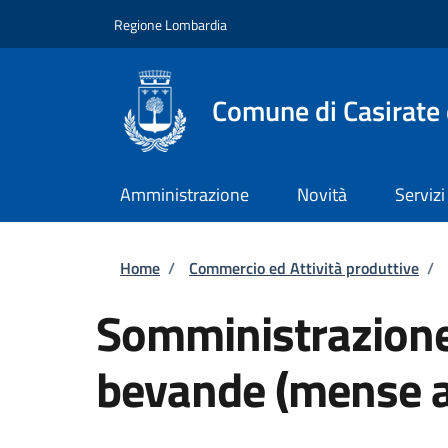
Salta al contenuto principale
Skip to footer content
Regione Lombardia
Comune di Casirate
Amministrazione
Novità
Servizi
Briciole di pane
Home
/
Commercio ed Attività produttive
/
Somministrazione 
bevande (mense a