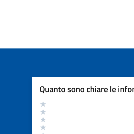
Quanto sono chiare le info
Valutazione
Valuta 5 stelle su 5
Valuta 4 stelle su 5
Valuta 3 stelle su 5
Valuta 2 stelle su 5