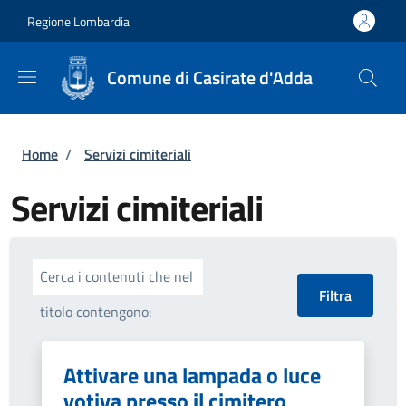
Salta al contenuto principale
Skip to footer content
Regione Lombardia
Comune di Casirate d'Adda
Briciole di pane
Home
/
Servizi cimiteriali
Servizi cimiteriali
Cerca i contenuti che nel
titolo contengono:
Attivare una lampada o luce
votiva presso il cimitero