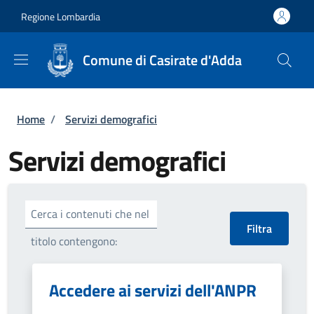
Salta al contenuto principale
Skip to footer content
Regione Lombardia
Comune di Casirate d'Adda
Briciole di pane
Home
/
Servizi demografici
Servizi demografici
Cerca i contenuti che nel
titolo contengono:
Accedere ai servizi dell'ANPR