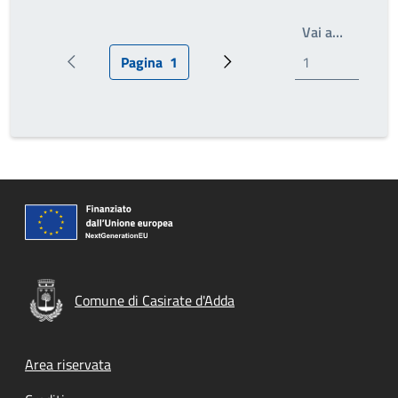
Write th
Vai a…
Pagina
1
Pagina precedente
Pagina attuale
Prossima pagina
Comune di Casirate d'Adda
Footer menu
Area riservata