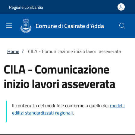
Salta al contenuto principale
Skip to footer content
Regione Lombardia
Comune di Casirate d'Adda
Briciole di pane
Home
/
CILA - Comunicazione inizio lavori asseverata
CILA - Comunicazione
inizio lavori asseverata
Il contenuto del modulo è conforme a quello dei
modelli
edilizi standardizzati regionali
.