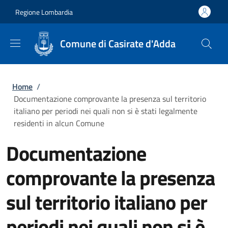
Salta al contenuto principale
Skip to footer content
Regione Lombardia
Comune di Casirate d'Adda
Briciole di pane
Home
/
Documentazione comprovante la presenza sul territorio
italiano per periodi nei quali non si è stati legalmente
residenti in alcun Comune
Documentazione
comprovante la presenza
sul territorio italiano per
periodi nei quali non si è