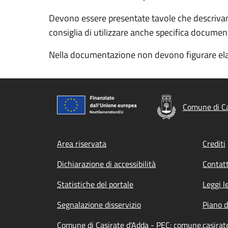
Devono essere presentate tavole che descrivano
consiglia di utilizzare anche specifica documen
Nella documentazione non devono figurare elabora
Comune di Ca
Footer menu
Area riservata
Crediti
Dichiarazione di accessibilità
Contatt
Statistiche del portale
Leggi l
Segnalazione disservizio
Piano d
Comune di Casirate d'Adda - PEC: comune.casirat