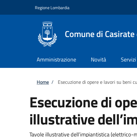
Salta al contenuto principale
Skip to footer content
Regione Lombardia
Comune di Casirate
Amministrazione
Novità
Servizi
Briciole di pane
Home
/
Esecuzione di opere e lavori su beni cul
Esecuzione di oper
illustrative dell’i
Tavole illustrative dell’impiantistica (elettrico-