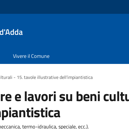
 d'Adda
Vivere il Comune
turali - 15. tavole illustrative dell’impiantistica
e e lavori su beni cultu
mpiantistica
meccanica, termo-idraulica, speciale, ecc.).