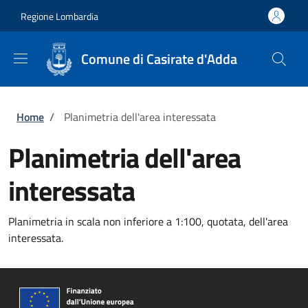
Salta al contenuto principale
Skip to footer content
Regione Lombardia
Comune di Casirate d'Adda
Briciole di pane
Home
/
Planimetria dell'area interessata
Planimetria dell'area
interessata
Planimetria in scala non inferiore a 1:100, quotata, dell'area
interessata.